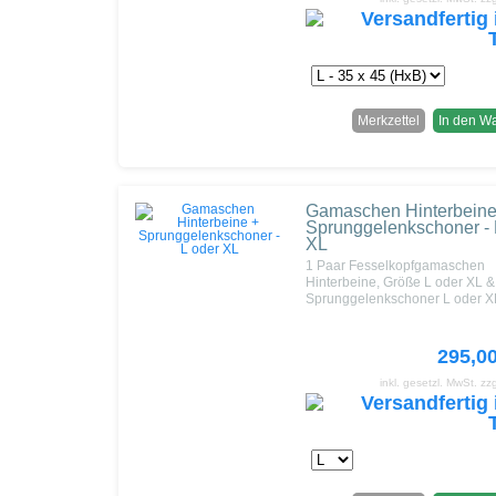
Merkzettel
In den W
Gamaschen Hinterbeine
Sprunggelenkschoner - 
XL
1 Paar Fesselkopfgamaschen
Hinterbeine, Größe L oder XL &
Sprunggelenkschoner L oder X
295,0
inkl. gesetzl. MwSt.
zz