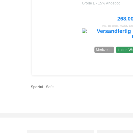
Größe L - 15% Angebot
268,0
inkl. gesetzl. MwSt.
zz
Merkzettel
In den W
Spezial - Set´s