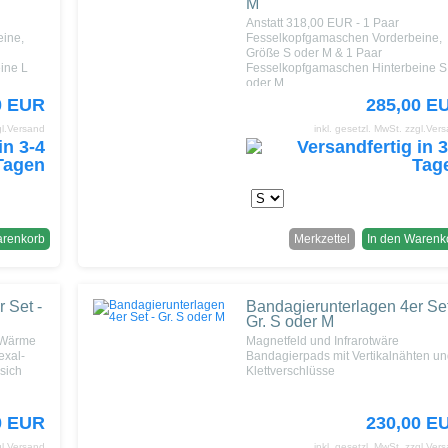
M
Anstatt 318,00 EUR - 1 Paar
ine,
Fesselkopfgamaschen Vorderbeine,
Größe S oder M & 1 Paar
ine L
Fesselkopfgamaschen Hinterbeine S
oder M
0 EUR
285,00 E
gl.Versand
inkl. gesetzl. MwSt.
zzgl.Ver
arenkorb
Merkzettel
In den Warenk
 Set -
Bandagierunterlagen 4er Set
Gr. S oder M
/ Wärme
Magnetfeld und Infrarotwäre
exal-
Bandagierpads mit Vertikalnähten u
sich
Klettverschlüsse
0 EUR
230,00 E
gl.Versand
inkl. gesetzl. MwSt.
zzgl.Ver