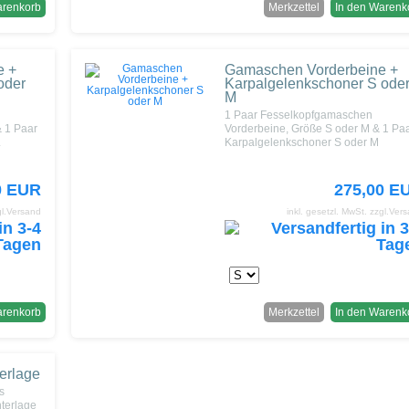
arenkorb
Merkzettel
In den Warenk
e +
Gamaschen Vorderbeine +
oder
Karpalgelenkschoner S ode
M
1 Paar Fesselkopfgamaschen
& 1 Paar
Vorderbeine, Größe S oder M & 1 Pa
L
Karpalgelenkschoner S oder M
0 EUR
275,00 E
gl.Versand
inkl. gesetzl. MwSt.
zzgl.Ver
arenkorb
Merkzettel
In den Warenk
erlage
s
nterlage