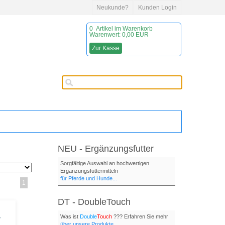
Neukunde?
Kunden Login
0
Artikel im Warenkorb
Warenwert:
0,00 EUR
Zur Kasse
NEU - Ergänzungsfutter
Sorgfältige Auswahl an hochwertigen
Ergänzungsfuttermitteln
für Pferde und Hunde...
1
DT - DoubleTouch
Was ist
Double
Touch
??? Erfahren Sie mehr
r
über unsere Produkte...