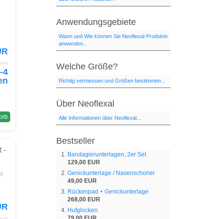
Anwendungsgebiete
Wann und Wie können Sie Neoflexal-Produkte
anwenden...
UR
sand
Welche Größe?
Richtig vermessen und Größen bestimmen...
Über Neoflexal
orb
Alle Informationen über Neoflexal...
Bestseller
 -
Bandagierunterlagen, 2er Set
129,00 EUR
Genickunterlage / Nasenschoner
nd
49,00 EUR
Rückenpad + Genickunterlage
268,00 EUR
UR
Hufglocken
79,00 EUR
sand