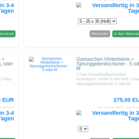
arenkorb
Merkzettel
In den Warenk
 +
Gamaschen Hinterbeine +
L oder
Sprunggelenkschoner - S od
M
1 Paar Fesselkopfgamaschen
 1 Paar
Hinterbeine, Größe S oder M & 1 Paa
L
Sprunggelenkschoner S oder M
0 EUR
275,00 E
gl.Versand
inkl. gesetzl. MwSt.
zzgl.Ver