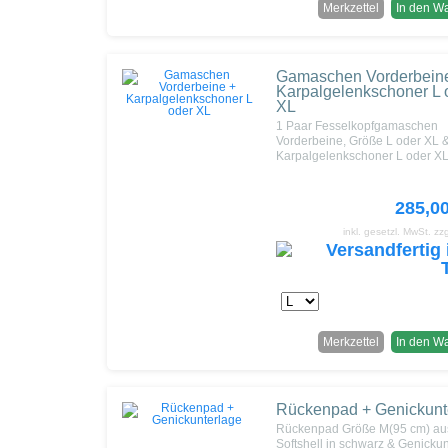
Merkzettel
In den W
Gamaschen Vorderbein
Karpalgelenkschoner L 
XL
1 Paar Fesselkopfgamaschen
Vorderbeine, Größe L oder XL 
Karpalgelenkschoner L oder X
285,0
inkl. gesetzl. MwSt.
zz
Merkzettel
In den W
Rückenpad + Genickunt
Rückenpad Größe M(95 cm) au
Softshell in schwarz & Genicku