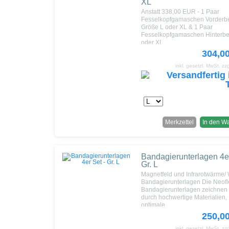
XL
Anstatt 338,00 EUR - 1 Paar
Fesselkopfgamaschen Vorderbe
Größe L oder XL & 1 Paar
Fesselkopfgamaschen Hinterbe
oder XL
304,0
inkl. gesetzl. MwSt.
zz
Merkzettel
In den W
Bandagierunterlagen 4er
Gr. L
Magnetfeld und Infrarotwärme
Bandagierunterlagen Die Neofl
Bandagierunterlagen zeichnen 
durch hochwertige Materialien,
optimale ...
250,0
inkl. gesetzl. MwSt.
zz