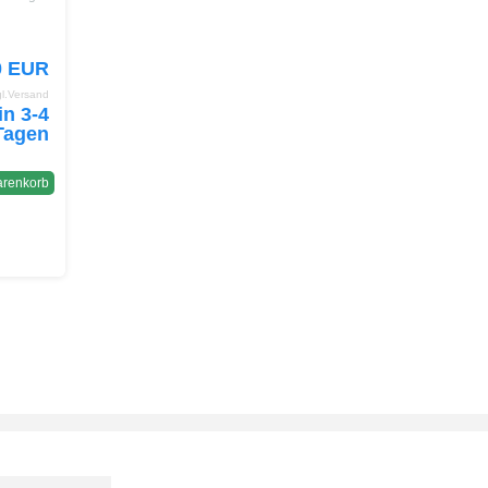
0 EUR
gl.Versand
arenkorb