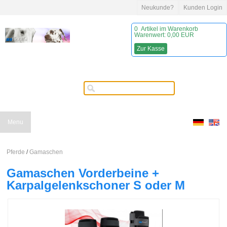
Neukunde?
Kunden Login
0
Artikel im Warenkorb
Warenwert:
0,00 EUR
Zur Kasse
Menu
Pferde
/
Gamaschen
Gamaschen Vorderbeine +
Karpalgelenkschoner S oder M